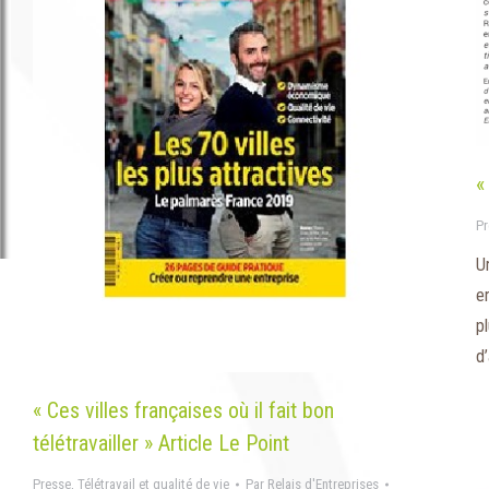
«
Pr
U
e
pl
d’
« Ces villes françaises où il fait bon
télétravailler » Article Le Point
Presse
,
Télétravail et qualité de vie
Par
Relais d'Entreprises