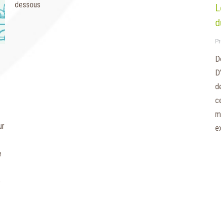
dessous
L
d
Pr
D
D’
d
c
mo
ur
e
e
e