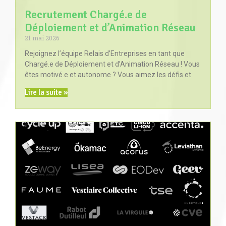
Recrutement Chargé.e de
Déploiement et d’Animation Réseau
21 mai 2026
Rejoignez l’équipe Relais d’Entreprises en tant que
Chargé.e de Déploiement et d’Animation Réseau ! Vous
êtes motivé.e et autonome ? Vous aimez les défis et
Lire la suite »