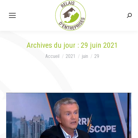
Rech
:
Archives du jour :
29 juin 2021
Vous êtes ici :
Accueil
2021
juin
29