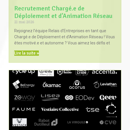
Recrutement Chargé.e de
Déploiement et d’Animation Réseau
21 mai 2026
Rejoignez l’équipe Relais d’Entreprises en tant que
Chargé.e de Déploiement et d’Animation Réseau ! Vous
êtes motivé.e et autonome ? Vous aimez les défis et
Lire la suite »